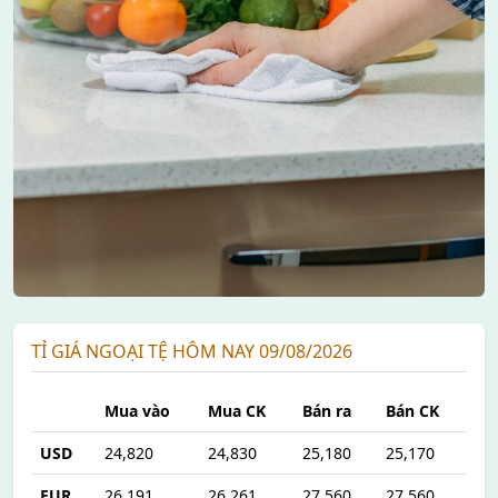
TỈ GIÁ NGOẠI TỆ HÔM NAY 09/08/2026
Mua vào
Mua CK
Bán ra
Bán CK
USD
24,820
24,830
25,180
25,170
EUR
26,191
26,261
27,560
27,560