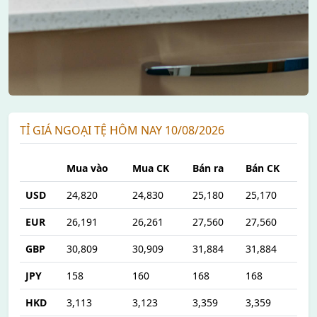
TỈ GIÁ NGOẠI TỆ HÔM NAY 10/08/2026
Mua vào
Mua CK
Bán ra
Bán CK
USD
24,820
24,830
25,180
25,170
EUR
26,191
26,261
27,560
27,560
GBP
30,809
30,909
31,884
31,884
JPY
158
160
168
168
HKD
3,113
3,123
3,359
3,359