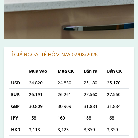
TỈ GIÁ NGOẠI TỆ HÔM NAY 07/08/2026
Mua vào
Mua CK
Bán ra
Bán CK
USD
24,820
24,830
25,180
25,170
EUR
26,191
26,261
27,560
27,560
GBP
30,809
30,909
31,884
31,884
JPY
158
160
168
168
HKD
3,113
3,123
3,359
3,359