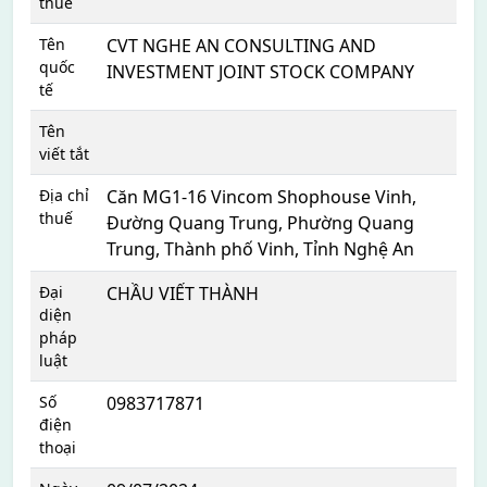
thuế
Tên
CVT NGHE AN CONSULTING AND
quốc
INVESTMENT JOINT STOCK COMPANY
tế
Tên
viết tắt
Địa chỉ
Căn MG1-16 Vincom Shophouse Vinh,
thuế
Đường Quang Trung, Phường Quang
Trung, Thành phố Vinh, Tỉnh Nghệ An
Đại
CHẦU VIẾT THÀNH
diện
pháp
luật
Số
0983717871
điện
thoại